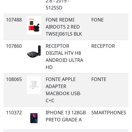
2.6 - 2019 -
512SSD
107488
FONE REDMI
FONE
AIRDOTS 2 RED
TWSEJ061LS BLK
107860
RECEPTOR
RECEPTOR
DIGITAL HTV H8
ANDROID ULTRA
HD
108065
FONTE APPLE
FONTE
ADAPTER
MACBOOK USB-
C+C
110372
IPHONE 13 128GB
SMARTPHONES
PRETO GRADE A