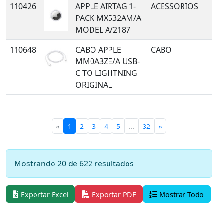
110426
APPLE AIRTAG 1-
ACESSORIOS
PACK MX532AM/A
MODEL A/2187
110648
CABO APPLE
CABO
MM0A3ZE/A USB-
C TO LIGHTNING
ORIGINAL
«
1
2
3
4
5
...
32
»
Mostrando 20 de 622 resultados
Exportar Excel
Exportar PDF
Mostrar Todo