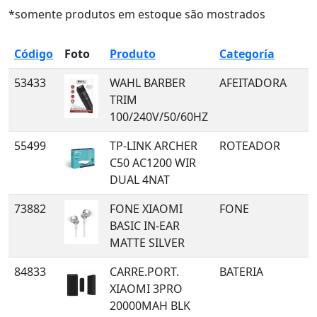
*somente produtos em estoque são mostrados
Código
Foto
Produto
Categoría
53433
WAHL BARBER
AFEITADORA
TRIM
100/240V/50/60HZ
55499
TP-LINK ARCHER
ROTEADOR
C50 AC1200 WIR
DUAL 4NAT
73882
FONE XIAOMI
FONE
BASIC IN-EAR
MATTE SILVER
84833
CARRE.PORT.
BATERIA
XIAOMI 3PRO
20000MAH BLK