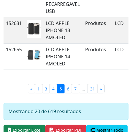
RECARREGAVEL
USB
152631
LCD APPLE
Produtos
LCD
IPHONE 13
AMOLED
152655
LCD APPLE
Produtos
LCD
IPHONE 14
AMOLED
«
1
3
4
5
6
7
...
31
»
Mostrando 20 de 619 resultados
Exportar Excel
Exportar PDF
Mostrar Todo