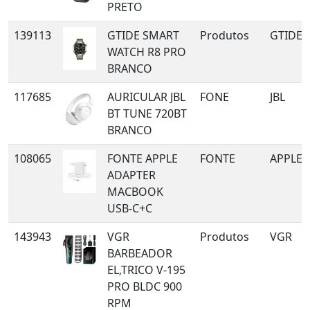
PRETO
139113
GTIDE SMART
Produtos
GTIDE
WATCH R8 PRO
BRANCO
117685
AURICULAR JBL
FONE
JBL
BT TUNE 720BT
BRANCO
108065
FONTE APPLE
FONTE
APPLE
ADAPTER
MACBOOK
USB-C+C
143943
VGR
Produtos
VGR
BARBEADOR
EL‚TRICO V-195
PRO BLDC 900
RPM