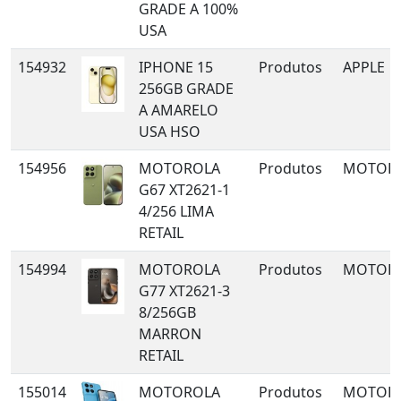
GRADE A 100%
USA
154932
IPHONE 15
Produtos
APPLE
256GB GRADE
A AMARELO
USA HSO
154956
MOTOROLA
Produtos
MOTOR
G67 XT2621-1
4/256 LIMA
RETAIL
154994
MOTOROLA
Produtos
MOTOR
G77 XT2621-3
8/256GB
MARRON
RETAIL
155014
MOTOROLA
Produtos
MOTOR