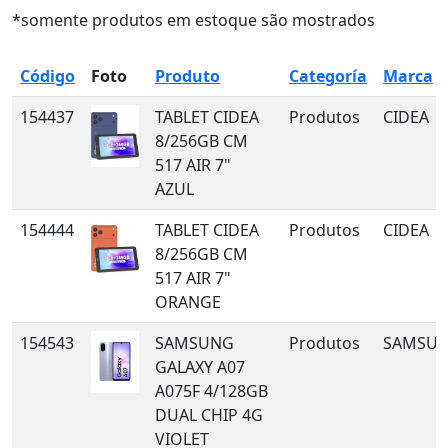
*somente produtos em estoque são mostrados
Código
Foto
Produto
Categoría
Marca
154437
TABLET CIDEA
Produtos
CIDEA
8/256GB CM
517 AIR 7"
AZUL
154444
TABLET CIDEA
Produtos
CIDEA
8/256GB CM
517 AIR 7"
ORANGE
154543
SAMSUNG
Produtos
SAMSU
GALAXY A07
A075F 4/128GB
DUAL CHIP 4G
VIOLET