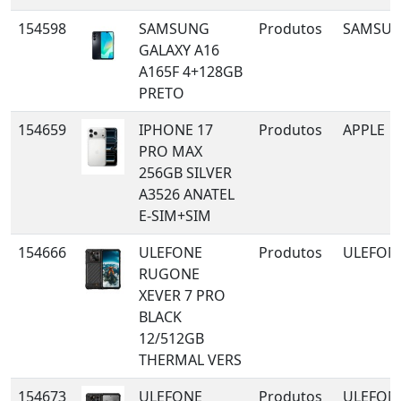
154598
SAMSUNG
Produtos
SAMSU
GALAXY A16
A165F 4+128GB
PRETO
154659
IPHONE 17
Produtos
APPLE
PRO MAX
256GB SILVER
A3526 ANATEL
E-SIM+SIM
154666
ULEFONE
Produtos
ULEFON
RUGONE
XEVER 7 PRO
BLACK
12/512GB
THERMAL VERS
154673
ULEFONE
Produtos
ULEFON