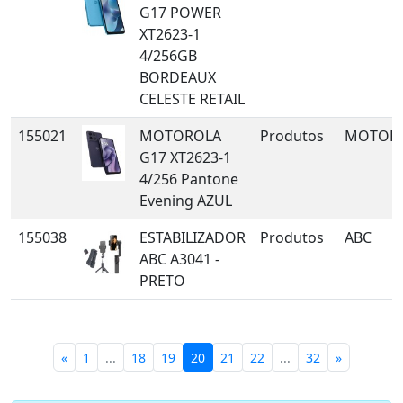
G17 POWER
XT2623-1
4/256GB
BORDEAUX
CELESTE RETAIL
155021
MOTOROLA
Produtos
MOTOR
G17 XT2623-1
4/256 Pantone
Evening AZUL
155038
ESTABILIZADOR
Produtos
ABC
ABC A3041 -
PRETO
«
1
...
18
19
20
21
22
...
32
»