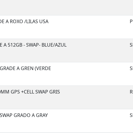
E A ROXO /LILAS USA
P
E A 512GB - SWAP- BLUE/AZUL
S
 GRADE A GREN (VERDE
S
0MM GPS +CELL SWAP GRIS
R
 SWAP GRADO A GRAY
S