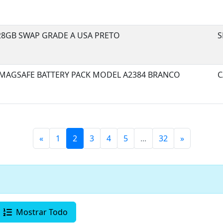
28GB SWAP GRADE A USA PRETO
S
MAGSAFE BATTERY PACK MODEL A2384 BRANCO
C
«
1
2
3
4
5
...
32
»
Mostrar Todo